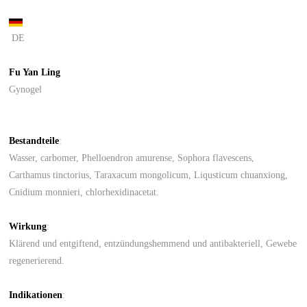
DE
Fu Yan Ling
Gynogel
Bestandteile
:
Wasser, carbomer, Phelloendron amurense, Sophora flavescens,
Carthamus tinctorius, Taraxacum mongolicum, Liqusticum chuanxiong,
Cnidium monnieri, chlorhexidinacetat.
Wirkung
:
Klärend und entgiftend, entzündungshemmend und antibakteriell, Gewebe
regenerierend.
Indikationen
: