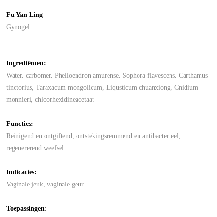
Fu Yan Ling
Gynogel
Ingrediënten:
Water, carbomer, Phelloendron amurense, Sophora flavescens, Carthamus
tinctorius, Taraxacum mongolicum, Liqusticum chuanxiong, Cnidium
monnieri, chloorhexidineacetaat
Functies:
Reinigend en ontgiftend, ontstekingsremmend en antibacterieel,
regenererend weefsel.
Indicaties:
Vaginale jeuk, vaginale geur.
Toepassingen: