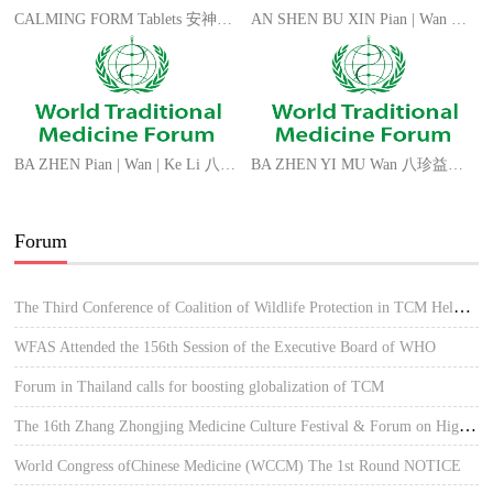
CALMING FORM Tablets 安神补脑片 AN SHEN BU NAO Pian
AN SHEN BU XIN Pian | Wan 安神补心片/丸 PEACE FORM Tablets | Pills CN
BA ZHEN Pian | Wan | Ke Li 八珍片/丸/颗粒 ANGEL EIGHT FORM Tablets | Pills | Granules
BA ZHEN YI MU Wan 八珍益母丸 MOTHERWORT FORM Pills
Forum
The Third Conference of Coalition of Wildlife Protection in TCM Held in Hue, Vietnam
WFAS Attended the 156th Session of the Executive Board of WHO
Forum in Thailand calls for boosting globalization of TCM
The 16th Zhang Zhongjing Medicine Culture Festival & Forum on High-quality Development of TCM
World Congress ofChinese Medicine (WCCM) The 1st Round NOTICE