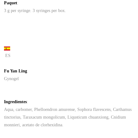
Paquet
:
3 g per syringe. 3 syringes per box.
ES
Fu Yan Ling
Gynogel
Ingredientes
:
Aqua, carbomer, Phelloendron amurense, Sophora flavescens, Carthamus
tinctorius, Taraxacum mongolicum, Liqusticum chuanxiong, Cnidium
monnieri, acetato de clorhexidina.