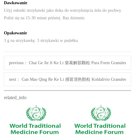
Dawkowanie
:
Użyj osłonki strzykawki jako tłoka do wstrzyknięcia żelu do pochwy.
Połóż się na 15-30 minut później. Raz dziennie.
Opakowanie
:
3 g na strzykawkę. 3 strzykawki w pudełku.
previous：
Chai Ge Jie Ji Ke Li 柴葛解肌颗粒 Pura Form Granules
next：
Gan Mao Qing Re Ke Li 感冒清热顆粒 Koldalivio Granules
related_info