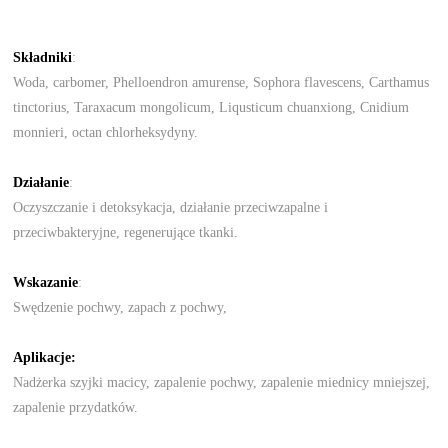
Składniki
:
Woda, carbomer, Phelloendron amurense, Sophora flavescens, Carthamus
tinctorius, Taraxacum mongolicum, Liqusticum chuanxiong, Cnidium
monnieri, octan chlorheksydyny.
Działanie
:
Oczyszczanie i detoksykacja, działanie przeciwzapalne i
przeciwbakteryjne, regenerujące tkanki.
Wskazanie
:
Swędzenie pochwy, zapach z pochwy,
Aplikacje:
Nadżerka szyjki macicy, zapalenie pochwy, zapalenie miednicy mniejszej,
zapalenie przydatków.