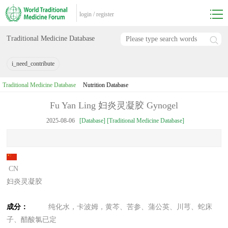
login
/
register
Traditional Medicine Database
i_need_contribute
Traditional Medicine Database
Nutrition Database
Fu Yan Ling 妇炎灵凝胶 Gynogel
2025-08-06
[Database] [Traditional Medicine Database]
CN
妇炎灵凝胶
成分：
纯化水，卡波姆，黄芩、苦参、蒲公英、川芎、蛇床
子、醋酸氯已定