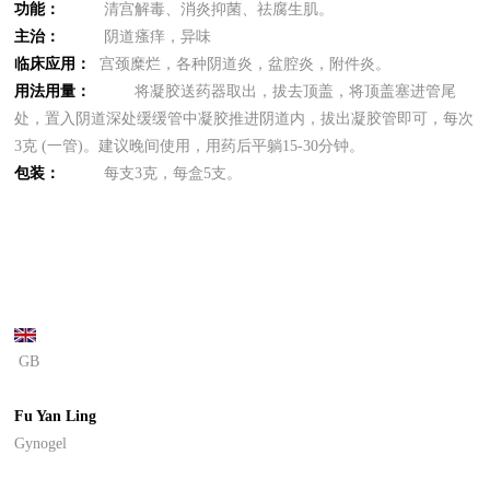
功能：
清宫解毒、消炎抑菌、祛腐生肌。
主治：
阴道瘙痒，异味
临床应用：
宫颈糜烂，各种阴道炎，盆腔炎，附件炎。
用法用量：
将凝胶送药器取出，拔去顶盖，将顶盖塞进管尾
处，置入阴道深处缓缓管中凝胶推进阴道内，拔出凝胶管即可，每次
3克 (一管)。建议晚间使用，用药后平躺15-30分钟。
包装：
每支3克，每盒5支。
GB
Fu Yan Ling
Gynogel