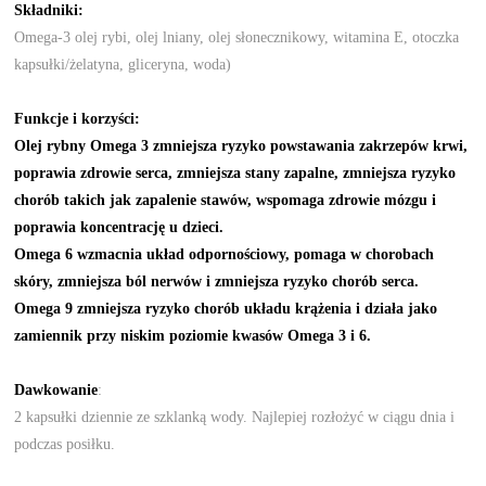
Składniki
:
Omega-3 olej rybi, olej lniany, olej słonecznikowy, witamina E, otoczka
kapsułki/żelatyna, gliceryna, woda)
Funkcje i korzyści:
Olej rybny Omega 3 zmniejsza ryzyko powstawania zakrzepów krwi,
poprawia zdrowie serca, zmniejsza stany zapalne, zmniejsza ryzyko
chorób takich jak zapalenie stawów, wspomaga zdrowie mózgu i
poprawia koncentrację u dzieci.
Omega 6 wzmacnia układ odpornościowy, pomaga w chorobach
skóry, zmniejsza ból nerwów i zmniejsza ryzyko chorób serca.
Omega 9 zmniejsza ryzyko chorób układu krążenia i działa jako
zamiennik przy niskim poziomie kwasów Omega 3 i 6.
Dawkowanie
:
2 kapsułki dziennie ze szklanką wody. Najlepiej rozłożyć w ciągu dnia i
podczas posiłku.