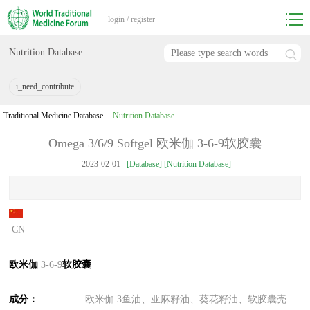
login
/
register
Nutrition Database
i_need_contribute
Traditional Medicine Database
Nutrition Database
Omega 3/6/9 Softgel 欧米伽 3-6-9软胶囊
2023-02-01
[Database] [Nutrition Database]
CN
欧米伽
3-6-9
软胶囊
成分：
欧米伽 3鱼油、亚麻籽油、葵花籽油、软胶囊壳