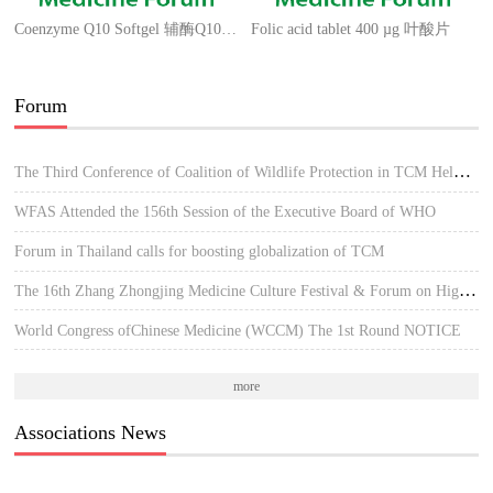
Coenzyme Q10 Softgel 辅酶Q10软胶囊
Folic acid tablet 400 µg 叶酸片
Forum
The Third Conference of Coalition of Wildlife Protection in TCM Held in Hue, Vietnam
WFAS Attended the 156th Session of the Executive Board of WHO
Forum in Thailand calls for boosting globalization of TCM
The 16th Zhang Zhongjing Medicine Culture Festival & Forum on High-quality Development of TCM
World Congress ofChinese Medicine (WCCM) The 1st Round NOTICE
more
Associations News