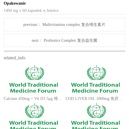
Opakowanie
:
1404 mg x 60 kapsułek w butelce.
previous：
Multivitamins complex 复合维生素片
next：
Probiotics Complex 复合益生菌
related_info
Calcium 450mg + Vit D3 5µg 维生素D3高钙片
COD LIVER OIL 1000mg 鱼肝油软胶囊