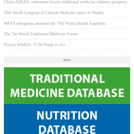
China-ASEAN conference boosts traditional medicine industry prospects
20th World Congress of Chinese Medicine opens in Manila
WFAS delegation attended the 76th World Health Assembly
The 5th World Traditional Medicine Forum
Protect Wildlife: TCM Needs to Act
more