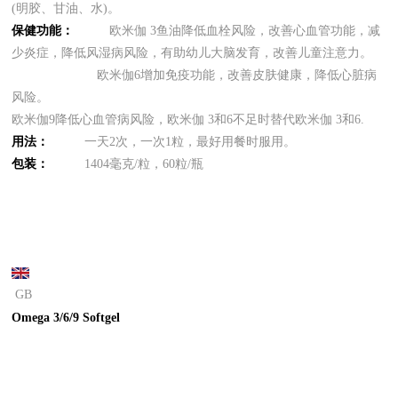
(明胶、甘油、水)。
保健
功能：
欧米伽 3鱼油降低血栓风险，改善心血管功能，减
少炎症，降低风湿病风险，有助幼儿大脑发育，改善儿童注意力。
欧米伽6增加免疫功能，改善皮肤健康，降低心脏病
风险。
欧米伽9降低心血管病风险，欧米伽 3和6不足时替代欧米伽 3和6.
用法：
一天2次，一次1粒，最好用餐时服用。
包装：
1404毫克/粒，60粒/瓶
GB
Omega 3/6/9 Softgel