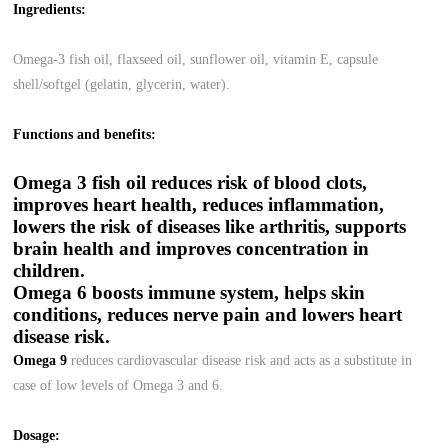
Ingredients:
Omega-3
fish oil, flaxseed oil, sunflower oil, vitamin E, capsule
shell/softgel (gelatin, glycerin, water).
Functions and benefits:
Omega 3 fish oil
reduces risk of blood clots,
improves heart health, reduces inflammation,
lowers the risk of diseases like arthritis, supports
brain health and improves concentration in
children.
Omega 6
boosts immune system, helps skin
conditions, reduces nerve pain and lowers heart
disease risk.
Omega 9
reduces cardiovascular disease risk and acts as a substitute in
case of low levels of Omega 3 and 6.
Dosage: