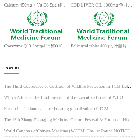
Calcium 450mg + Vit D3 5µg 维生素D3高钙片
COD LIVER OIL 1000mg 鱼肝油软胶囊
Coenzyme Q10 Softgel 辅酶Q10软胶囊
Folic acid tablet 400 µg 叶酸片
Forum
The Third Conference of Coalition of Wildlife Protection in TCM Held in Hue, Vietnam
WFAS Attended the 156th Session of the Executive Board of WHO
Forum in Thailand calls for boosting globalization of TCM
The 16th Zhang Zhongjing Medicine Culture Festival & Forum on High-quality Development of TCM
World Congress ofChinese Medicine (WCCM) The 1st Round NOTICE