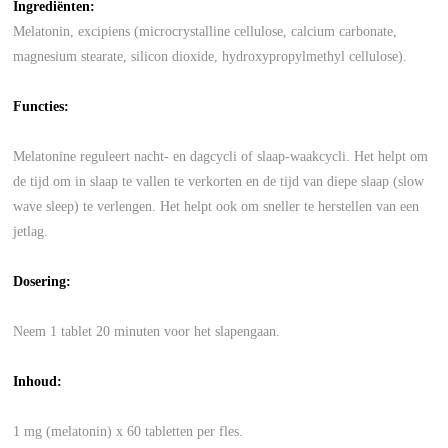
Ingrediënten
:
Melatonin, excipiens (microcrystalline cellulose, calcium carbonate,
magnesium stearate, silicon dioxide, hydroxypropylmethyl cellulose).
Functies:
Melatonine reguleert nacht- en dagcycli of slaap-waakcycli. Het helpt om
de tijd om in slaap te vallen te verkorten en de tijd van diepe slaap (slow
wave sleep) te verlengen. Het helpt ook om sneller te herstellen van een
jetlag.
Dosering:
Neem 1 tablet 20 minuten voor het slapengaan.
Inhoud:
1 mg (melatonin) x 60 tabletten per fles.