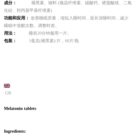
成分：
褪黑素、辅料 (微晶纤维素、碳酸钙、硬脂酸镁、二氧
化硅、羟丙基甲基纤维素)
功能和应用：
改善睡眠质量，缩短入睡时间，延长深睡时间，减少
睡眠中觉醒次数。调整时差。
用法：
睡前20分钟服用一片。
包装：
1毫克(褪黑素)/片，60片/瓶
GB
Melatonin tablets
Ingredients: