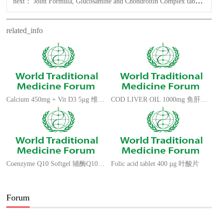
next：
Joint Formula, Glucosamine and Chondroitin Complex tablet 强骨关节片
related_info
Calcium 450mg + Vit D3 5µg 维生素D3高钙片
COD LIVER OIL 1000mg 鱼肝油软胶囊
Coenzyme Q10 Softgel 辅酶Q10软胶囊
Folic acid tablet 400 µg 叶酸片
Forum