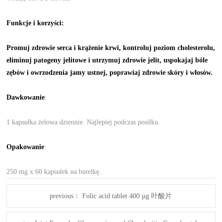
Funkcje i korzyści:
Promuj zdrowie serca i krążenie krwi, kontroluj poziom cholesterolu,
eliminuj patogeny jelitowe i utrzymuj zdrowie jelit, uspokajaj bóle
zębów i owrzodzenia jamy ustnej, poprawiaj zdrowie skóry i włosów.
Dawkowanie
:
1 kapsułka żelowa dziennie. Najlepiej podczas posiłku.
Opakowanie
:
250 mg x 60 kapsułek na butelkę.
previous：
Folic acid tablet 400 µg 叶酸片