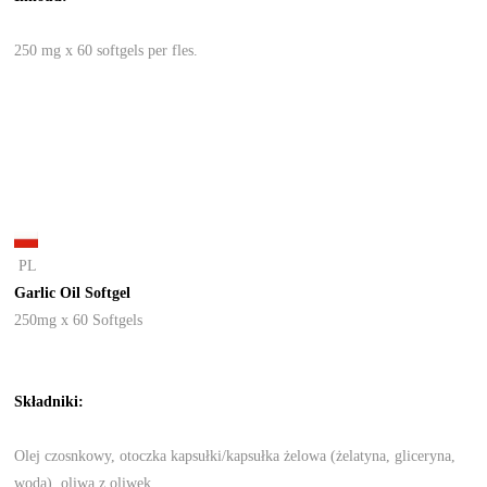
250 mg x 60 softgels per fles.
PL
Garlic Oil Softgel
250mg x 60 Softgels
Składniki
:
Olej czosnkowy, otoczka kapsułki/kapsułka żelowa (żelatyna, gliceryna,
woda), oliwa z oliwek.