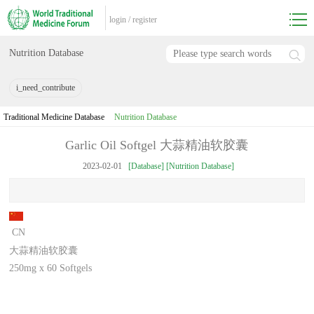
login
/
register
Nutrition Database
i_need_contribute
Traditional Medicine Database
Nutrition Database
Garlic Oil Softgel 大蒜精油软胶囊
2023-02-01
[Database] [Nutrition Database]
CN
大蒜精油软胶囊
250mg x 60 Softgels