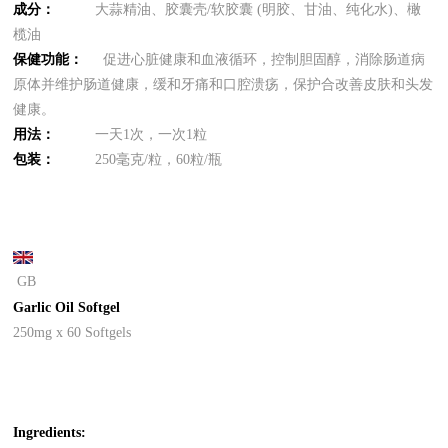
成分：
大蒜精油、胶囊壳/软胶囊 (明胶、甘油、纯化水)、橄
榄油
保健功能：
促进心脏健康和血液循环，控制胆固醇，消除肠道病
原体并维护肠道健康，缓和牙痛和口腔溃疡，保护合改善皮肤和头发
健康。
用法：
一天1次，一次1粒
包装：
250毫克/粒，60粒/瓶
GB
Garlic Oil Softgel
250mg x 60 Softgels
Ingredients: