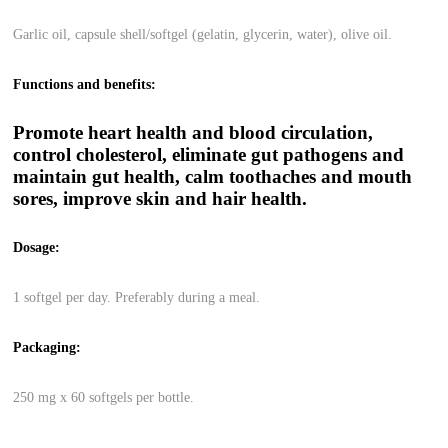
Garlic oil, capsule shell/softgel (gelatin, glycerin, water), olive oil.
Functions and benefits:
Promote heart health and blood circulation,
control cholesterol, eliminate gut pathogens and
maintain gut health, calm toothaches and mouth
sores, improve skin and hair health.
Dosage:
1 softgel per day. Preferably during a meal.
Packaging:
250 mg x 60 softgels per bottle.