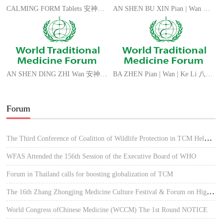
CALMING FORM Tablets 安神补脑片 AN SHEN BU NAO Pian
AN SHEN BU XIN Pian | Wan 安神补心片/丸 PEACE FORM Tablets | Pills CN
AN SHEN DING ZHI Wan 安神定志丸 MIND FORM Pills
BA ZHEN Pian | Wan | Ke Li 八珍片/丸/颗粒 ANGEL EIGHT FORM Tablets | Pills | Granules
Forum
The Third Conference of Coalition of Wildlife Protection in TCM Held in Hue, Vietnam
WFAS Attended the 156th Session of the Executive Board of WHO
Forum in Thailand calls for boosting globalization of TCM
The 16th Zhang Zhongjing Medicine Culture Festival & Forum on High-quality Development of TCM
World Congress ofChinese Medicine (WCCM) The 1st Round NOTICE