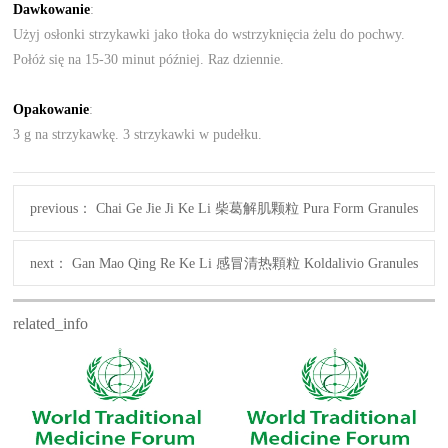
Dawkowanie
:
Użyj osłonki strzykawki jako tłoka do wstrzyknięcia żelu do pochwy.
Połóż się na 15-30 minut później. Raz dziennie.
Opakowanie
:
3 g na strzykawkę. 3 strzykawki w pudełku.
previous：
Chai Ge Jie Ji Ke Li 柴葛解肌颗粒 Pura Form Granules
next：
Gan Mao Qing Re Ke Li 感冒清热顆粒 Koldalivio Granules
related_info