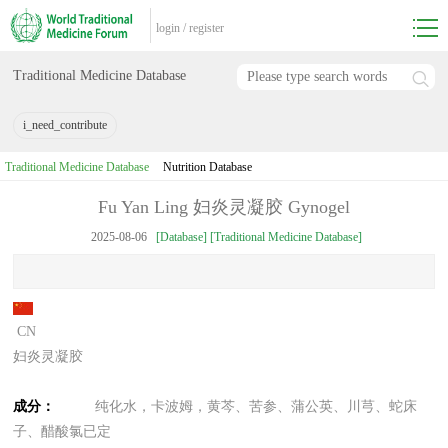
login
/
register
Traditional Medicine Database
i_need_contribute
Traditional Medicine Database
Nutrition Database
Fu Yan Ling 妇炎灵凝胶 Gynogel
2025-08-06
[Database] [Traditional Medicine Database]
CN
妇炎灵凝胶
成分：
纯化水，卡波姆，黄芩、苦参、蒲公英、川芎、蛇床
子、醋酸氯已定