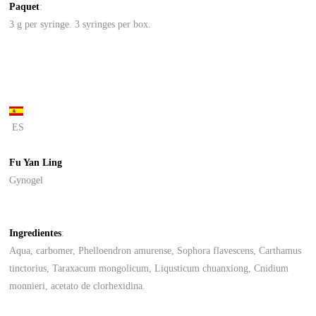
Paquet
:
3 g per syringe. 3 syringes per box.
ES
Fu Yan Ling
Gynogel
Ingredientes
:
Aqua, carbomer, Phelloendron amurense, Sophora flavescens, Carthamus
tinctorius, Taraxacum mongolicum, Liqusticum chuanxiong, Cnidium
monnieri, acetato de clorhexidina.