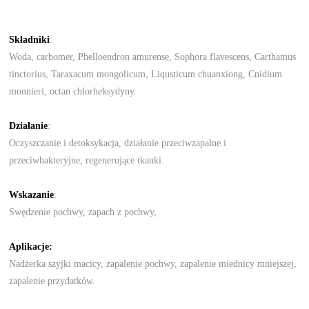
Składniki
:
Woda, carbomer, Phelloendron amurense, Sophora flavescens, Carthamus
tinctorius, Taraxacum mongolicum, Liqusticum chuanxiong, Cnidium
monnieri, octan chlorheksydyny.
Działanie
:
Oczyszczanie i detoksykacja, działanie przeciwzapalne i
przeciwbakteryjne, regenerujące tkanki.
Wskazanie
:
Swędzenie pochwy, zapach z pochwy,
Aplikacje:
Nadżerka szyjki macicy, zapalenie pochwy, zapalenie miednicy mniejszej,
zapalenie przydatków.