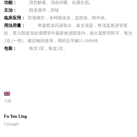
功能：
清宫解毒、消炎抑菌、祛腐生肌。
主治：
阴道瘙痒，异味
临床应用：
宫颈糜烂，各种阴道炎，盆腔炎，附件炎。
用法用量：
将凝胶送药器取出，拔去顶盖，将顶盖塞进管尾
处，置入阴道深处缓缓管中凝胶推进阴道内，拔出凝胶管即可，每次
3克 (一管)。建议晚间使用，用药后平躺15-30分钟。
包装：
每支3克，每盒5支。
GB
Fu Yan Ling
Gynogel