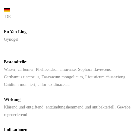
DE
Fu Yan Ling
Gynogel
Bestandteile
:
Wasser, carbomer, Phelloendron amurense, Sophora flavescens,
Carthamus tinctorius, Taraxacum mongolicum, Liqusticum chuanxiong,
Cnidium monnieri, chlorhexidinacetat.
Wirkung
:
Klärend und entgiftend, entzündungshemmend und antibakteriell, Gewebe
regenerierend.
Indikationen
: