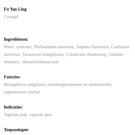
Fu Yan Ling
Gynogel
Ingrediënten:
Water, carbomer, Phelloendron amurense, Sophora flavescens, Carthamus
tinctorius, Taraxacum mongolicum, Liqusticum chuanxiong, Cnidium
monnieri, chloorhexidineacetaat
Functies:
Reinigend en ontgiftend, ontstekingsremmend en antibacterieel,
regenererend weefsel.
Indicaties:
Vaginale jeuk, vaginale geur.
Toepassingen: