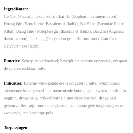
Ingrediënten:
Ge Gen (Pueraria lobata root), Chai Hu (Bupleurum chinensis root),
Huang Qin (Scutellariae Baicalensisi Radix), Bai Shao (Paeoniae Radix
Alba), Qiang Huo (Notopterygii Rhizoma et Radix), Bai Zhi (Angelica
dahurica root), Jie Geng (Platycodon grandiflorum root), Gan Cao
(Glycyrrhizae Radix)
Functies:
Scherp en verkoelend; bevrijdt het externe oppervlak, ontspant
de spieren en klaart hitte.
Indicaties:
Externe wind-koude die is omgezet in hitte. Symptomen:
afnemende koudegevoel met toenemende koorts, geen zweten, hoofdpijn,
oogpijn, droge neus, prikkelbaarheid met slapeloosheid, droge keel,
gehoorverlies, pijn rond de oogkassen, een dunne gele tongbeslag en een
zwevende, iets krachtige pols.
Toepassingen: