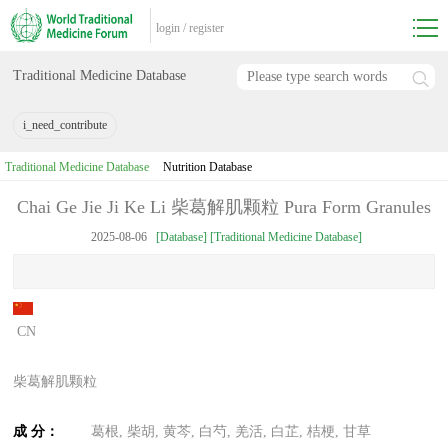
login
/
register
Traditional Medicine Database
i_need_contribute
Traditional Medicine Database
Nutrition Database
Chai Ge Jie Ji Ke Li 柴葛解肌颗粒 Pura Form Granules
2025-08-06
[Database] [Traditional Medicine Database]
CN
柴葛解肌颗粒
成
分：
葛根, 柴胡, 黄芩, 白芍, 羌活, 白芷, 桔梗, 甘草