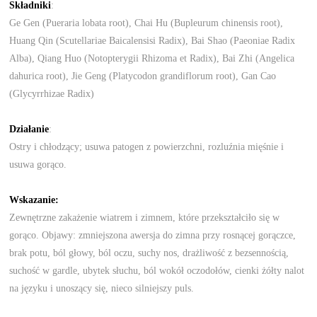
Składniki
:
Ge Gen (Pueraria lobata root), Chai Hu (Bupleurum chinensis root),
Huang Qin (Scutellariae Baicalensisi Radix), Bai Shao (Paeoniae Radix
Alba), Qiang Huo (Notopterygii Rhizoma et Radix), Bai Zhi (Angelica
dahurica root), Jie Geng (Platycodon grandiflorum root), Gan Cao
(Glycyrrhizae Radix)
Działanie
:
Ostry i chłodzący; usuwa patogen z powierzchni, rozluźnia mięśnie i
usuwa gorąco.
Wskazanie:
Zewnętrzne zakażenie wiatrem i zimnem, które przekształciło się w
gorąco. Objawy: zmniejszona awersja do zimna przy rosnącej gorączce,
brak potu, ból głowy, ból oczu, suchy nos, drażliwość z bezsennością,
suchość w gardle, ubytek słuchu, ból wokół oczodołów, cienki żółty nalot
na języku i unoszący się, nieco silniejszy puls.