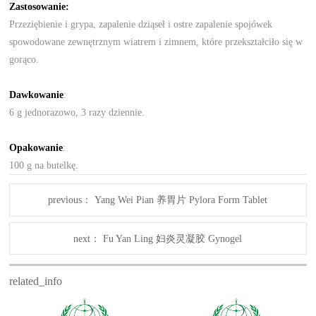
Zastosowanie:
Przeziębienie i grypa, zapalenie dziąseł i ostre zapalenie spojówek
spowodowane zewnętrznym wiatrem i zimnem, które przekształciło się w
gorąco.
Dawkowanie
:
6 g jednorazowo, 3 razy dziennie.
Opakowanie
:
100 g na butelkę.
previous：
Yang Wei Pian 养胃片 Pylora Form Tablet
next：
Fu Yan Ling 妇炎灵凝胶 Gynogel
related_info