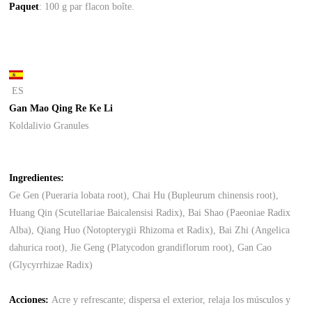
Paquet
: 100 g par flacon boîte.
ES
Gan Mao Qing Re Ke Li
Koldalivio Granules
Ingredientes
:
Ge Gen (Pueraria lobata root), Chai Hu (Bupleurum chinensis root),
Huang Qin (Scutellariae Baicalensisi Radix), Bai Shao (Paeoniae Radix
Alba), Qiang Huo (Notopterygii Rhizoma et Radix), Bai Zhi (Angelica
dahurica root), Jie Geng (Platycodon grandiflorum root), Gan Cao
(Glycyrrhizae Radix)
Acciones:
Acre y refrescante; dispersa el exterior, relaja los músculos y