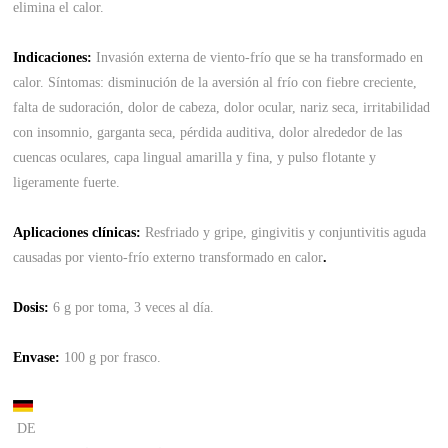
elimina el calor.
Indicaciones:
Invasión externa de viento-frío que se ha transformado en
calor. Síntomas: disminución de la aversión al frío con fiebre creciente,
falta de sudoración, dolor de cabeza, dolor ocular, nariz seca, irritabilidad
con insomnio, garganta seca, pérdida auditiva, dolor alrededor de las
cuencas oculares, capa lingual amarilla y fina, y pulso flotante y
ligeramente fuerte.
Aplicaciones clínicas:
Resfriado y gripe, gingivitis y conjuntivitis aguda
causadas por viento-frío externo transformado en calor
.
Dosis:
6 g por toma, 3 veces al día.
Envase
:
100 g por frasco.
DE