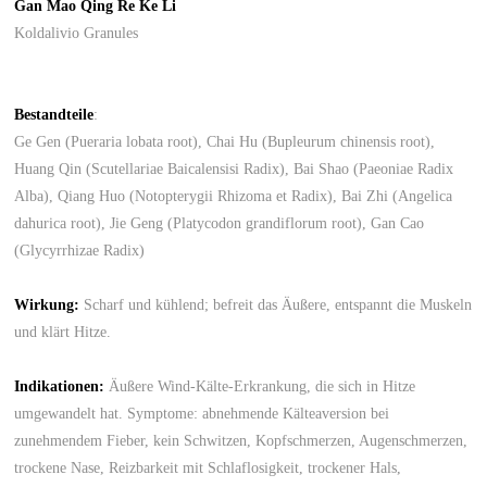
Gan Mao Qing Re Ke Li
Koldalivio Granules
Bestandteile
:
Ge Gen (Pueraria lobata root), Chai Hu (Bupleurum chinensis root),
Huang Qin (Scutellariae Baicalensisi Radix), Bai Shao (Paeoniae Radix
Alba), Qiang Huo (Notopterygii Rhizoma et Radix), Bai Zhi (Angelica
dahurica root), Jie Geng (Platycodon grandiflorum root), Gan Cao
(Glycyrrhizae Radix)
Wirkung:
Scharf und kühlend; befreit das Äußere, entspannt die Muskeln
und klärt Hitze.
Indikationen:
Äußere Wind-Kälte-Erkrankung, die sich in Hitze
umgewandelt hat. Symptome: abnehmende Kälteaversion bei
zunehmendem Fieber, kein Schwitzen, Kopfschmerzen, Augenschmerzen,
trockene Nase, Reizbarkeit mit Schlaflosigkeit, trockener Hals,