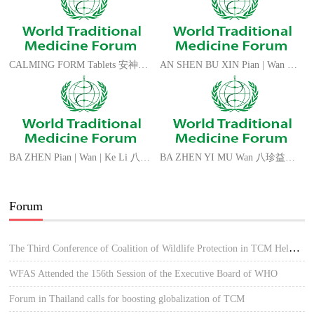
CALMING FORM Tablets 安神补脑片 AN SHEN BU NAO Pian
AN SHEN BU XIN Pian | Wan 安神补心片/丸 PEACE FORM Tablets | Pills CN
BA ZHEN Pian | Wan | Ke Li 八珍片/丸/颗粒 ANGEL EIGHT FORM Tablets | Pills | Granules
BA ZHEN YI MU Wan 八珍益母丸 MOTHERWORT FORM Pills
Forum
The Third Conference of Coalition of Wildlife Protection in TCM Held in Hue, Vietnam
WFAS Attended the 156th Session of the Executive Board of WHO
Forum in Thailand calls for boosting globalization of TCM