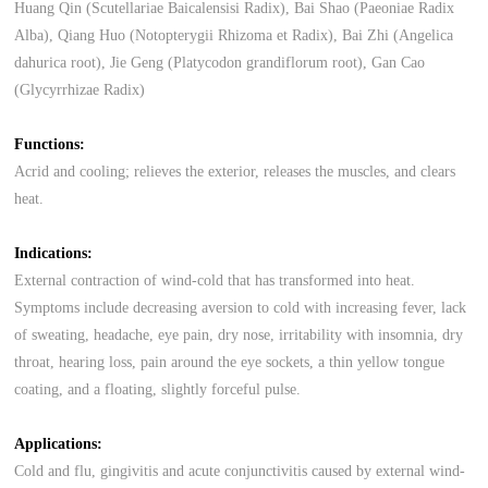
Huang Qin (Scutellariae Baicalensisi Radix), Bai Shao (Paeoniae Radix
Alba), Qiang Huo (Notopterygii Rhizoma et Radix), Bai Zhi (Angelica
dahurica root), Jie Geng (Platycodon grandiflorum root), Gan Cao
(Glycyrrhizae Radix)
Functions:
Acrid and cooling; relieves the exterior, releases the muscles, and clears
heat.
Indications:
External contraction of wind-cold that has transformed into heat.
Symptoms include decreasing aversion to cold with increasing fever, lack
of sweating, headache, eye pain, dry nose, irritability with insomnia, dry
throat, hearing loss, pain around the eye sockets, a thin yellow tongue
coating, and a floating, slightly forceful pulse.
Applications:
Cold and flu, gingivitis and acute conjunctivitis caused by external wind-