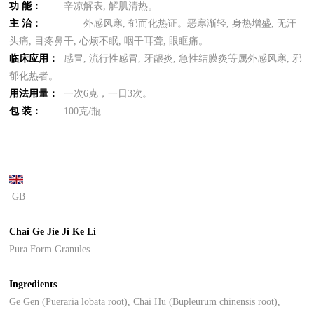
功
能：
辛凉解表, 解肌清热。
主
治：
外感风寒, 郁而化热证。恶寒渐轻, 身热增盛, 无汗
头痛, 目疼鼻干, 心烦不眠, 咽干耳聋, 眼眶痛。
临床应用：
感冒, 流行性感冒, 牙龈炎, 急性结膜炎等属外感风寒, 邪
郁化热者。
用法用量
：
一次6克，一日3次。
包
装
：
100克/瓶
GB
Chai Ge Jie Ji Ke Li
Pura Form Granules
Ingredients
Ge Gen (Pueraria lobata root), Chai Hu (Bupleurum chinensis root),